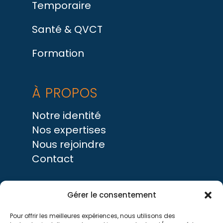
Temporaire
Santé & QVCT
Formation
À PROPOS
Notre identité
Nos expertises
Nous rejoindre
Contact
SUIVRE LATITUDE RH
Gérer le consentement
Pour offrir les meilleures expériences, nous utilisons des