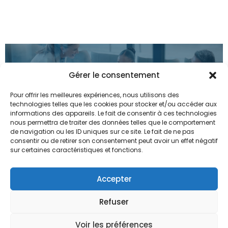
Comprendre finement les enjeux
EXIGENCE
Gérer le consentement
business, les contraintes
STRATÉGIQUE
opérationnelles et les impératifs
Pour offrir les meilleures expériences, nous utilisons des
sociaux qui structurent la
technologies telles que les cookies pour stocker et/ou accéder aux
transformation.
informations des appareils. Le fait de consentir à ces technologies
nous permettra de traiter des données telles que le comportement
de navigation ou les ID uniques sur ce site. Le fait de ne pas
consentir ou de retirer son consentement peut avoir un effet négatif
sur certaines caractéristiques et fonctions.
DIALOGUE
Anticiper les enjeux sociaux, organiser
Accepter
STRUCTURÉ
un dialogue social respectueux et
maîtrisé.
Refuser
Voir les préférences